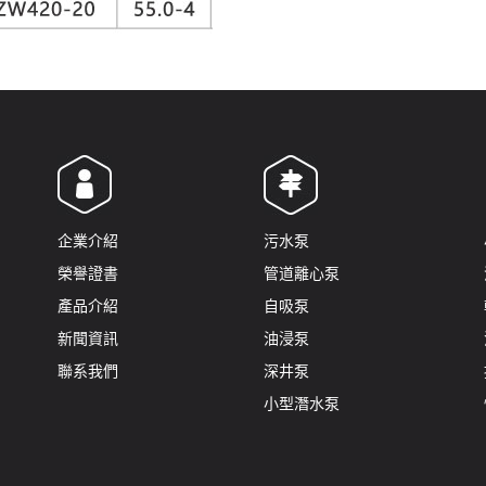
企業介紹
污水泵
榮譽證書
管道離心泵
產品介紹
自吸泵
新聞資訊
油浸泵
聯系我們
深井泵
小型潛水泵