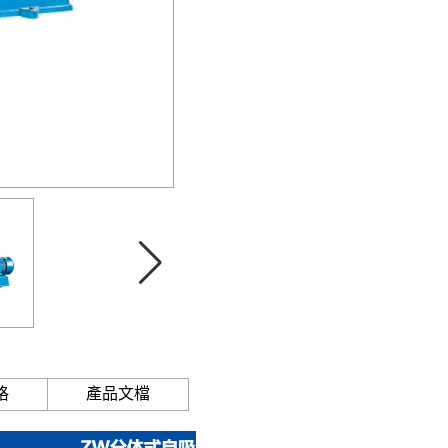
格
產品文檔