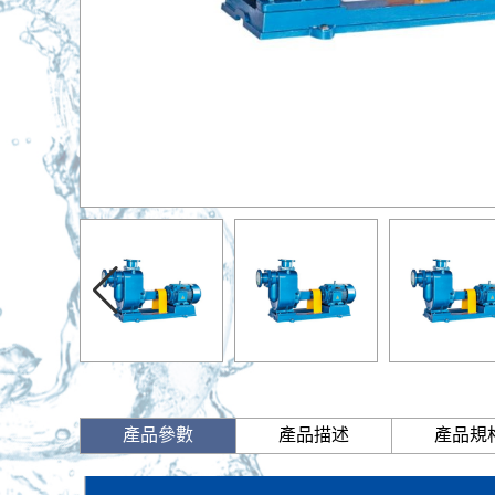
產品參數
產品描述
產品規