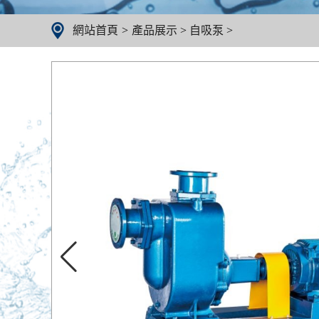
網站首頁
>
產品展示
>
自吸泵
>