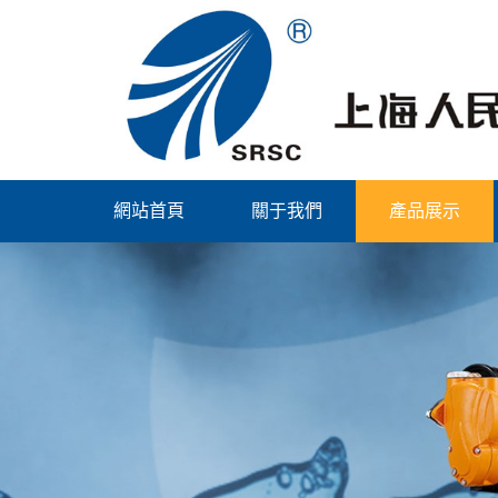
網站首頁
關于我們
產品展示